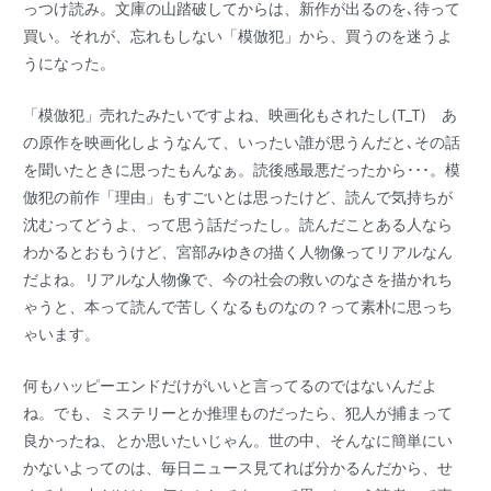
っつけ読み。文庫の山踏破してからは、新作が出るのを､待って
買い。それが、忘れもしない「模倣犯」から、買うのを迷うよ
うになった。
「模倣犯」売れたみたいですよね、映画化もされたし(T_T) あ
の原作を映画化しようなんて、いったい誰が思うんだと､その話
を聞いたときに思ったもんなぁ。読後感最悪だったから･･･。模
倣犯の前作「理由」もすごいとは思ったけど、読んで気持ちが
沈むってどうよ、って思う話だったし。読んだことある人なら
わかるとおもうけど、宮部みゆきの描く人物像ってリアルなん
だよね。リアルな人物像で、今の社会の救いのなさを描かれち
ゃうと、本って読んで苦しくなるものなの？って素朴に思っち
ゃいます。
何もハッピーエンドだけがいいと言ってるのではないんだよ
ね。でも、ミステリーとか推理ものだったら、犯人が捕まって
良かったね、とか思いたいじゃん。世の中、そんなに簡単にい
かないよってのは、毎日ニュース見てれば分かるんだから、せ