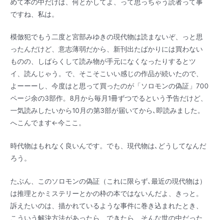
めて本の中だけは、何とかしてよ、って思っちゃう読者って事
ですね、私は。
模倣犯でもう二度と宮部みゆきの現代物は読まないぞ、っと思
ったんだけど、意志薄弱だから、新刊出たばかりには買わない
ものの、しばらくして読み物が手元になくなったりするとツ
イ、読んじゃう。で、そこそこいい感じの作品が続いたので、
よーーーし、今度はと思って買ったのが「ソロモンの偽証」700
ページ余の3部作。8月から毎月1冊ずつでるという予告だけど、
一気読みしたいから10月の第3部が届いてから､即読みました。
へこんでます←今ここ。
時代物はもれなく良いんです。でも、現代物は､どうしてなんだ
ろう。
たぶん、このソロモンの偽証（これに限らず､最近の現代物は）
は推理とかミステリーとかの枠の本ではないんだよ、きっと。
訴えたいのは、描かれているような事件に巻き込まれたとき、
こういう解決方法があったら、できたら、そんな世の中だった