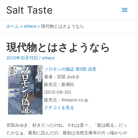
Salt Taste
ホーム
»
others
»
現代物とはさようなら
現代物とはさようなら
2012年10月15日
/
others
ソロモンの偽証 第II部 決意
著者：宮部 みゆき
販売元：新潮社
(2012-09-20)
販売元：Amazon.co.jp
クチコミを見る
宮部みゆき、好きだったのね。それは昔々、「龍は眠る」だっ
たかなぁ、最初に読んだの。最初は当然文庫本の片っ端からや