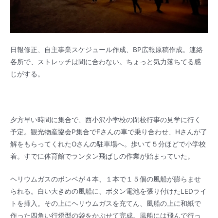
日報修正、自主事業スケジュール作成、BP広報原稿作成。連絡
各所で、ストレッチは間に合わない。ちょっと気力落ちてる感
じがする。
夕方早い時間に集合で、西小沢小学校の閉校行事の見学に行く
予定。観光物産協会P集合でFさんの車で乗り合わせ、Hさんが了
解をもらってくれたOさんの駐車場へ。歩いて５分ほどで小学校
着。すでに体育館でランタン飛ばしの作業が始まっていた。
ヘリウムガスのボンベが４本、１本で１５個の風船が膨らませ
られる。白い大きめの風船に、ボタン電池を張り付けたLEDライ
トを挿入。その上にヘリウムガスを充てん、風船の上に和紙で
作った四角い行燈型の袋をかぶせて完成。風船には飛んで行っ