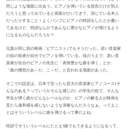
同じような場面に出会う。ピアノを弾いている指先だけが別人
だろうと思ってみていると画面がひいてきて、演じている本人
だったりすること！よくパンフにピアノの特訓をしたとか書い
てあるけど、特訓なんかであんなに豊かなピアノが弾けるよう
になるものなんだろうか？
元題が同じ別の映画「ピアニスト｣でもそうだった。若い音楽家
の役の役者が自分でピアノを弾いている。役のうえで、若い音
楽家が自分のピアノの先生に「表情豊かな曲を弾く」とか、
「曲の構想があ～だ、こ～だ」と言われる場面があった。
そこでの設定は、日本で言ったら芸大の音楽家ピアノコース(そ
んなのある？っていうかそんな感じの）の学生の役で、そんな
学生が弾く曲がどんなレベルなのか、ピアノの解る人が映画を
見たら違和感を感じないような演奏なんだろうなぁ。ってえこ
とはそういうレベルに曲を弾けるって事だよね。
特訓でそういうレベルにたとえ1曲でもできるようになるって、