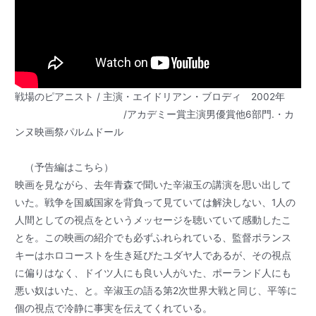
戦場のピアニスト / 主演・エイドリアン・ブロディ 2002年
/アカデミー賞主演男優賞他6部門.・カ
ンヌ映画祭パルムドール
（予告編はこちら）
映画を見ながら、去年青森で聞いた辛淑玉の講演を思い出して
いた。戦争を国威国家を背負って見ていては解決しない、1人の
人間としての視点をというメッセージを聴いていて感動したこ
とを。この映画の紹介でも必ずふれられている、監督ポランス
キーはホロコーストを生き延びたユダヤ人であるが、その視点
に偏りはなく、ドイツ人にも良い人がいた、ポーランド人にも
悪い奴はいた、と。辛淑玉の語る第2次世界大戦と同じ、平等に
個の視点で冷静に事実を伝えてくれている。