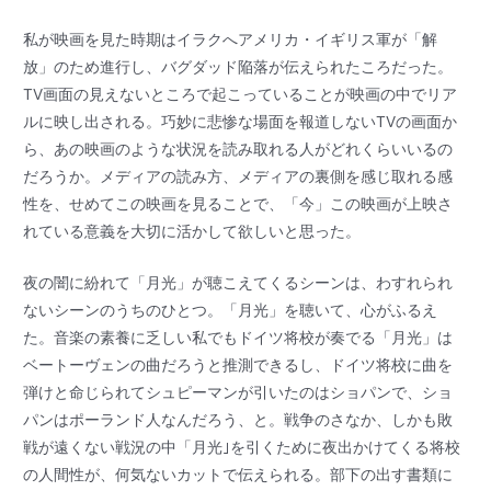
私が映画を見た時期はイラクへアメリカ・イギリス軍が「解
放」のため進行し、バグダッド陥落が伝えられたころだった。
TV画面の見えないところで起こっていることが映画の中でリア
ルに映し出される。巧妙に悲惨な場面を報道しないTVの画面か
ら、あの映画のような状況を読み取れる人がどれくらいいるの
だろうか。メディアの読み方、メディアの裏側を感じ取れる感
性を、せめてこの映画を見ることで、「今」この映画が上映さ
れている意義を大切に活かして欲しいと思った。
夜の闇に紛れて「月光」が聴こえてくるシーンは、わすれられ
ないシーンのうちのひとつ。「月光」を聴いて、心がふるえ
た。音楽の素養に乏しい私でもドイツ将校が奏でる「月光」は
ベートーヴェンの曲だろうと推測できるし、ドイツ将校に曲を
弾けと命じられてシュピーマンが引いたのはショパンで、ショ
パンはポーランド人なんだろう、と。戦争のさなか、しかも敗
戦が遠くない戦況の中「月光｣を引くために夜出かけてくる将校
の人間性が、何気ないカットで伝えられる。部下の出す書類に