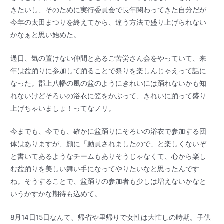
きたいし、そのために実行委員会で長年関わってきた自分だが
今年の太田まつりを終えてから、違う方法で盛り上げられない
かなぁと思い始めた。
過日、気の置けない仲間とあるご苦労さん会をやっていて、来
年は盆踊りに参加して踊ることで祭りを楽しんじゃえって話に
なった。郡上八幡の風の盆のようにきれいには踊れないかも知
れないけどそろいの浴衣に笠をかぶって、きれいに踊って盛り
上げちゃいましょ！ってなノリ。
今までも、今でも、確かに盆踊りにそろいの浴衣で参加する団
体はありますが、顔に「動員されましたので」と楽しくないぞ
と書いてあるようなチームもありそうじゃなくて、心から楽し
む盆踊りを美しい舞い手になってやりたいなと思ったんです
ね。そうすることで、盆踊りの参加者も少しは増えないかなと
いうかすかな期待も込めて。
8月14日15日なんて、帰省や里帰りで女性は大忙しの時期。子供