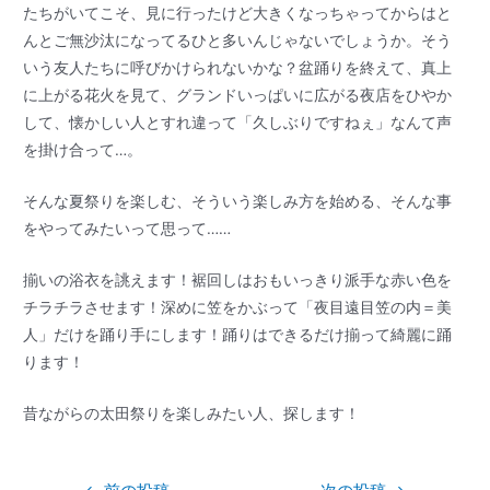
たちがいてこそ、見に行ったけど大きくなっちゃってからはと
んとご無沙汰になってるひと多いんじゃないでしょうか。そう
いう友人たちに呼びかけられないかな？盆踊りを終えて、真上
に上がる花火を見て、グランドいっぱいに広がる夜店をひやか
して、懐かしい人とすれ違って「久しぶりですねぇ」なんて声
を掛け合って…。
そんな夏祭りを楽しむ、そういう楽しみ方を始める、そんな事
をやってみたいって思って……
揃いの浴衣を誂えます！裾回しはおもいっきり派手な赤い色を
チラチラさせます！深めに笠をかぶって「夜目遠目笠の内＝美
人」だけを踊り手にします！踊りはできるだけ揃って綺麗に踊
ります！
昔ながらの太田祭りを楽しみたい人、探します！