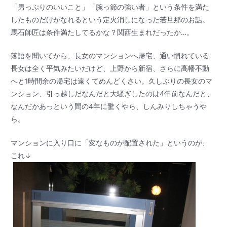
「男っぷりのいいこと」「腕っ節の強い者」という条件を満た
したものだけがなれるという定火消しになった若旦那のお話。
馬石師匠は条件満たしてるかな？関西生まれだったか…。
落語を聞いてから、長女のマンションへ帰宅、通い慣れている
長女は全く平気みたいだけど、上野から新宿、さらに高幡不動
へと1時間余の帰宅は遠くてめんどくさい。久しぶりの長女のマ
ンション、引っ越しだなんだと大騒ぎしたのは4年前なんだと、
なんだかあっという間の4年に驚くやら、しんみりしちゃうや
ら。
マンションに入り口に「変なものが配置された」というのが、
これ↓