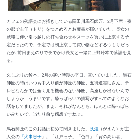
カフェの落語会にお招きしている隅田川馬石師匠、2月下席・夜
の部で主任（トリ）をつとめるとお葉書が届いていた。長女の
就職に伴い引っ越しの打ち合わせやスーツを買いに上京する予
定だったので、予定では朝上京して買い物などするつもりだっ
たが､前日まえのりで夜でかけ長女と一緒に上野鈴本で落語を見
る。
久しぶりの鈴本、2月の寒い時期の平日、空いていました。馬石
師匠の時はいつも中入り前が師匠の師匠、五街道雲助さん。テ
レビなんかでは全く見る機会のない師匠、高座しか出ないんで
しょうか。うまいです。酔っぱらいの描写がすべてのようなお
話をしてましたが、まぁ、それがなんとも、ほんとに酔っぱら
いみたいで、当たり前な感想ですねぇ。
馬石師匠のこのお話は初めて聞きました。
臥煙
（がえん）が主
人公の
「
火事息子
」。「江戸っ子」「色白」「背の高い者」