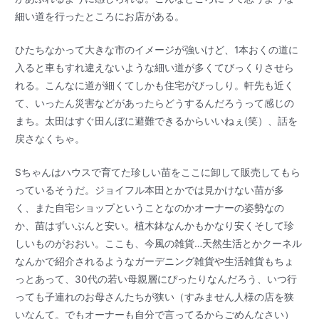
細い道を行ったところにお店がある。
ひたちなかって大きな市のイメージが強いけど、1本おくの道に
入ると車もすれ違えないような細い道が多くてびっくりさせら
れる。こんなに道が細くてしかも住宅がびっしり。軒先も近く
て、いったん災害などがあったらどうするんだろうって感じの
まち。太田はすぐ田んぼに避難できるからいいねぇ(笑）、話を
戻さなくちゃ。
Sちゃんはハウスで育てた珍しい苗をここに卸して販売してもら
っているそうだ。ジョイフル本田とかでは見かけない苗が多
く、また自宅ショップということなのかオーナーの姿勢なの
か、苗はずいぶんと安い。植木鉢なんかもかなり安くそして珍
しいものがおおい。ここも、今風の雑貨…天然生活とかクーネル
なんかで紹介されるようなガーデニング雑貨や生活雑貨もちょ
っとあって、30代の若い母親層にぴったりなんだろう、いつ行
っても子連れのお母さんたちが狭い（すみません人様の店を狭
いなんて。でもオーナーも自分で言ってるからごめんなさい）