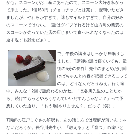
かも。スコーンがお土産にあったので、スコーン大好き私かっ
て来ました。1個150円（チョコチップと抹茶）。翌朝いただき
ましたが、やわらかすぎて、味もマイルドすぎで、自分の好み
のスコーンではない。（話はダイブそれるけど山方町の蕎麦の
スコーンが売っていた店の店じまいで食べられなくなったのは
返す返すも残念だぁ）。
で、午後の講座はしっかり居眠りし
ました。T講師の話は寝ていても、最
後の5分の長谷川先生のまとめだけ聞
けばちゃんと内容が把握できる…って
のは、どうなんだろうねぇ。行く途
中、みんな「2回で話終わるのかね」「長谷川先生のことだか
ら、続けてもっとやろうなんていいだすんじゃない？」って予
想していた通り、「もう1回やりません？」だって（笑）。
T講師の江戸しぐさの解釈も、あの話し方では理解が薄いんじゃ
ないだろうか。長谷川先生が、「教える」と「育つ」の違いと