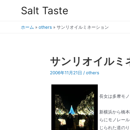
Salt Taste
ホーム
»
others
»
サンリオイルミネーション
サンリオイルミ
2006年11月21日
/
others
長女は多摩モノ
新横浜から橋本
らにモノレール
じられた道のり