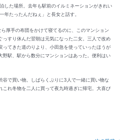
泊した場所。去年も駅前のイルミネーションがきれい
一年たったんだねぇ」と長女と話す。
なら厚手の布団をかけて寝てるのに、このマンション
ぐっすり休んだ翌朝は元気になった二女。三人で改め
戻ってきた道のりより、小田急を使っていったほうが
大野駅、駅から数分にマンションはあった。便利はい
渋谷で買い物。しばらくぶりに3人で一緒に買い物な
れこれ冬物を二人に買って夜九時過ぎに帰宅。大喜び