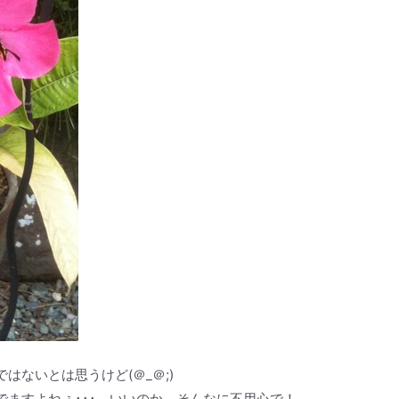
はないとは思うけど(＠_＠;)
ますよねぇ･･･。いいのか、そんなに不用心で！