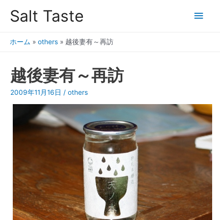
Salt Taste
ホーム
»
others
»
越後妻有～再訪
越後妻有～再訪
2009年11月16日
/
others