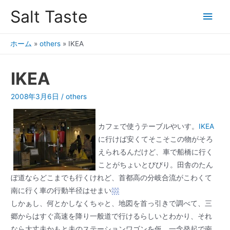
Salt Taste
ホーム
»
others
»
IKEA
IKEA
2008年3月6日
/
others
カフェで使うテーブルやいす。
IKEA
に行けば安くてそこそこの物がそろ
えられるんだけど、車で船橋に行く
ことがちょいとびびり。田舎のたん
ぼ道ならどこまでも行くけれど、首都高の分岐合流がこわくて
南に行く車の行動半径はせまい
しかぁし、何とかしなくちゃと、地図を首っ引きで調べて、三
郷からはすぐ高速を降り一般道で行けるらしいとわかり、それ
なら大丈夫かもと夫のステーションワゴンを仮、一念発起で南