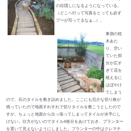
の目隠しになるようになっている。
（どこへ行って写真をとっても必ず
プーが写ってるなぁ…）。
東側の枕
木あた
り、空い
ていた部
分が広す
ぎて花を
植えるに
はぼやけ
てしまう
ので、石のタイルを敷き詰めました。ここにも厄介な切り株が
残っていたので地面すれすれで切りタイルを敷こうとしたので
すが、ちょっと地面から出っ張ってしまってタイルが水平にし
けない。仕方がないのでタイル4枚分をあけておき、プランター
を置いて見えないようにしました。プランターの中はクレマチ