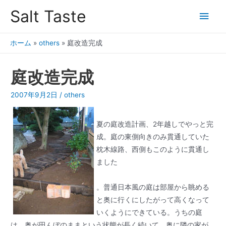
Salt Taste
ホーム
»
others
»
庭改造完成
庭改造完成
2007年9月2日
/
others
夏の庭改造計画、2年越しでやっと完
成。庭の東側向きのみ貫通していた
枕木線路、西側もこのように貫通し
ました
。普通日本風の庭は部屋から眺める
と奥に行くにしたがって高くなって
いくようにできている。うちの庭
は、奥が田んぼのままという状態が長く続いて、奥に隣の家が