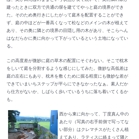
建ったときに双方で共通の塀を建ててやっと庭の境界ができ
た。そのため奥行きにしたがって庭木を配置することができ
ず、庭の中ほどが一番高くなって松などのメインの木が植えて
あり、その奥に隣との境界の目隠し用の木があり、そこらへん
はなだらかに奥に向かって下がっているという土地になってい
る。
この高度差が微妙に庭の草木の配置にそぐわない。そこで枕木
をしいて庭を分割するような感じにしてみた。微妙な高低差は
庭の左右にもあり、枕木を敷くために掘る程度にも微妙な差が
できていまいちステップが平らにできなかったなぁ。素人だか
ら仕方がないか、しばらく歩いているうちに落ち着いてくるか
も。
西から東に向かって、丁度真ん中の
あたり（写真の右手前側で写ってな
い部分）はクレマチスがたくさん植
えてあり、ラティスに絡まって隣と